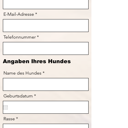
E-Mail-Adresse
Telefonnummer
Angaben Ihres Hundes
Name des Hundes
r
Geburtsdatum
*
e
q
u
i
r
Rasse
e
d